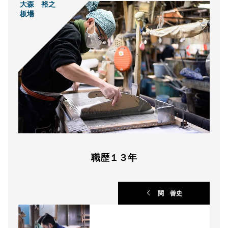
大森 裕之
板場
職歴１３年
関 善史