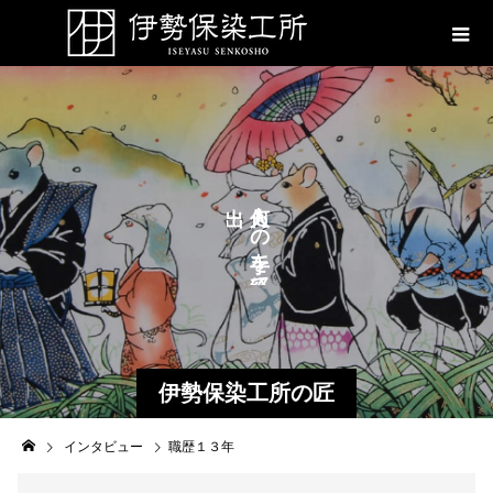
が
も
の
を
て
伊勢保染工所の匠
インタビュー
職歴１３年