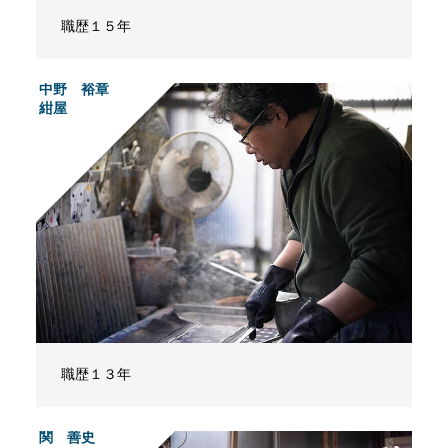
職歴１５年
中野 裕章
紺屋
職歴１３年
関 善史