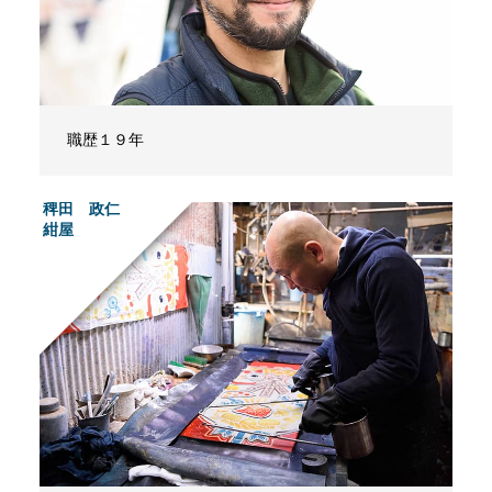
職歴１９年
稗田 政仁
紺屋